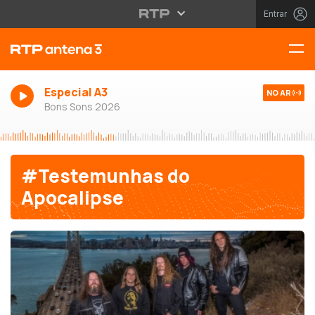
Entrar
Especial A3
NO AR
Bons Sons 2026
#Testemunhas do
Apocalipse