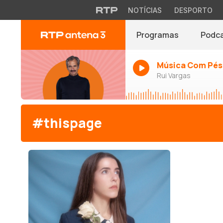
NOTÍCIAS
DESPORTO
Programas
Podc
Música Com Pés
Rui Vargas
#thispage