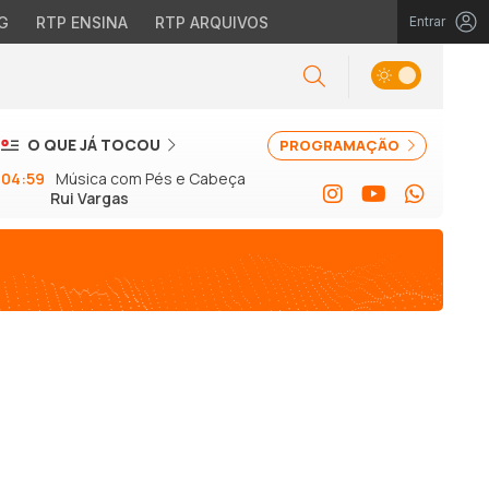
G
RTP ENSINA
RTP ARQUIVOS
Entrar
O QUE JÁ TOCOU
PROGRAMAÇÃO
04:59
Música com Pés e Cabeça
Rui Vargas