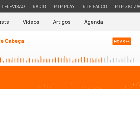
TELEVISÃO
RÁDIO
RTP PLAY
RTP PALCO
RTP ZIG ZA
asts
Vídeos
Artigos
Agenda
 e Cabeça
NO AR