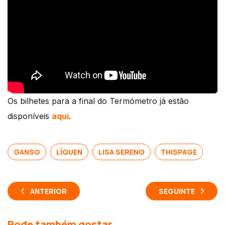
Os bilhetes para a final do Termómetro já estão
disponíveis
aqui
.
GANSO
LÍQUEN
LISA SERENO
THISPAGE
ANTERIOR
SEGUINTE
Pode também gostar