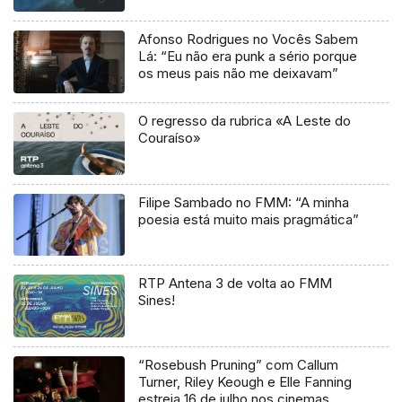
Afonso Rodrigues no Vocês Sabem
Lá: “Eu não era punk a sério porque
os meus pais não me deixavam”
O regresso da rubrica «A Leste do
Couraíso»
Filipe Sambado no FMM: “A minha
poesia está muito mais pragmática”
RTP Antena 3 de volta ao FMM
Sines!
“Rosebush Pruning” com Callum
Turner, Riley Keough e Elle Fanning
estreia 16 de julho nos cinemas