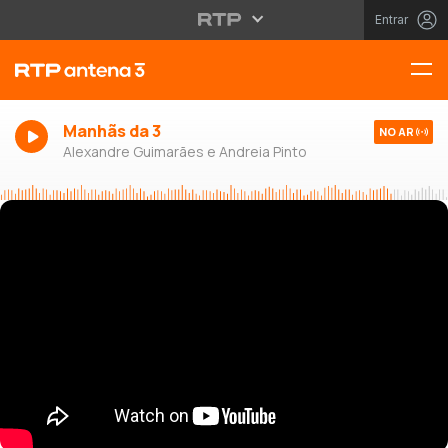
Entrar
Manhãs da 3
NO AR
Alexandre Guimarães e Andreia Pinto