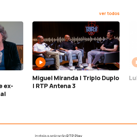
ver todos
Miguel Miranda | Triplo Duplo
Lu
e ex-
| RTP Antena 3
al
Instala a aplicação
RTP Play