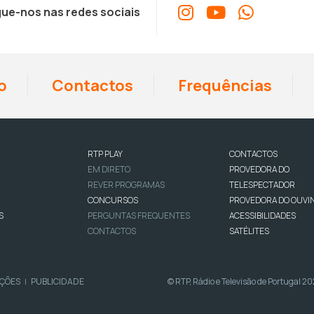
ue-nos nas redes sociais
o
Contactos
Frequências
RTP PLAY
CONTACTOS
EM DIRETO
PROVEDORA DO
REVER PROGRAMAS
TELESPECTADOR
CONCURSOS
PROVEDORA DO OUVI
S
PERGUNTAS FREQUENTES
ACESSIBILIDADES
CONTACTOS
SATÉLITES
IÇÕES
PUBLICIDADE
© RTP, Rádio e Televisão de Portugal 2
|