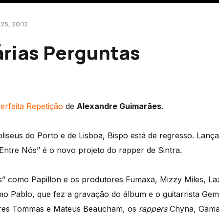
025, 20:12
árias Perguntas
erfeita Repetição
de
Alexandre Guimarães
.
liseus do Porto e de Lisboa, Bispo está de regresso. Lança
“Entre Nós” é o novo projeto do rapper de Sintra.
s” como Papillon e os produtores Fumaxa, Mizzy Miles, Laz
o Pablo, que fez a gravação do álbum e o guitarrista Gemi
ores Tommas e Mateus Beaucham, os
rappers
Chyna, Gama 