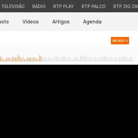
TELEVISÃO
RÁDIO
RTP PLAY
RTP PALCO
RTP ZIG ZA
asts
Vídeos
Artigos
Agenda
NO AR