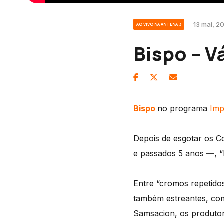
13 mai, 2
AO VIVO NA ANTENA 3
Bispo – V
Bispo
no programa
Imp
Depois de esgotar os Co
e passados 5 anos
—
, 
Entre “cromos repetido
também estreantes, com
Samsacion, os produt