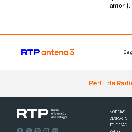
amor (…
mais pi
Seg
Perfil da Rádi
NOTÍCIAS
DESPORTO
TELEVISÃO
RÁDIO