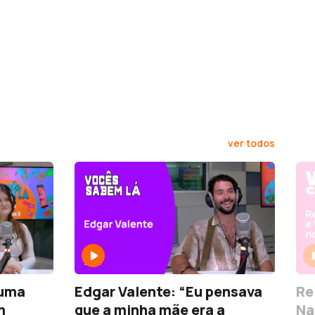
ver todos
Re
 uma
Edgar Valente: “Eu pensava
Na
m
que a minha mãe era a