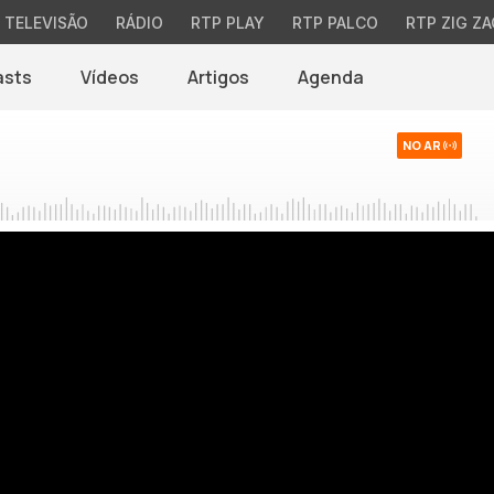
TELEVISÃO
RÁDIO
RTP PLAY
RTP PALCO
RTP ZIG ZA
asts
Vídeos
Artigos
Agenda
NO AR