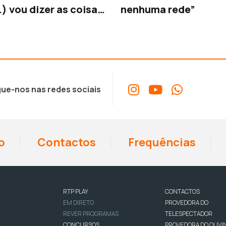
) vou dizer as coisas
nenhuma rede”
rosas do mundo”
ue-nos nas redes sociais
o
Contactos
Frequências
RTP PLAY
CONTACTOS
EM DIRETO
PROVEDORA DO
REVER PROGRAMAS
TELESPECTADOR
CONCURSOS
PROVEDORA DO OUVI