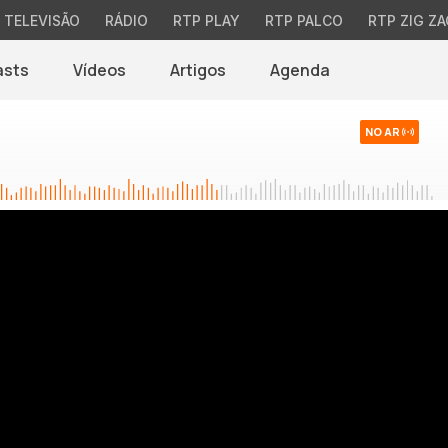
TELEVISÃO
RÁDIO
RTP PLAY
RTP PALCO
RTP ZIG ZA
asts
Vídeos
Artigos
Agenda
NO AR