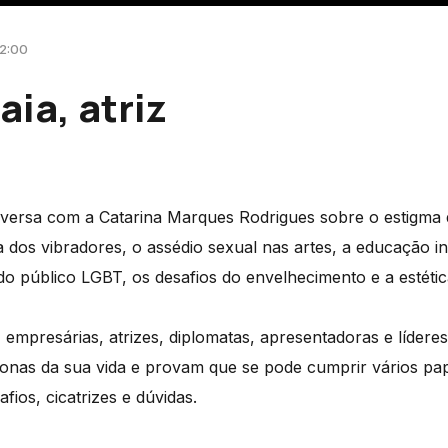
12:00
aia, atriz
onversa com a Catarina Marques Rodrigues sobre o estigm
 dos vibradores, o assédio sexual nas artes, a educação inc
 do público LGBT, os desafios do envelhecimento e a estétic
, empresárias, atrizes, diplomatas, apresentadoras e lídere
donas da sua vida e provam que se pode cumprir vários pap
ios, cicatrizes e dúvidas.