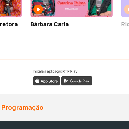
iretora
Bárbara Caria
Ri
Instala a aplicação
RTP Play
Programação