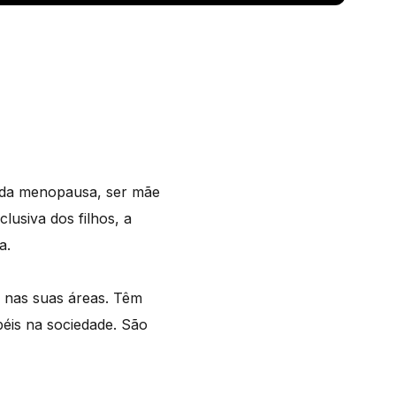
a da menopausa, ser mãe
lusiva dos filhos, a
a.
s nas suas áreas. Têm
éis na sociedade. São