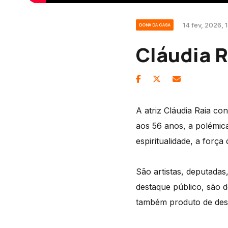
14 fev, 2026, 
DONA DA CASA
Cláudia R
A atriz Cláudia Raia c
aos 56 anos, a polémica
espiritualidade, a força
São artistas, deputadas
destaque público, são 
também produto de desaf