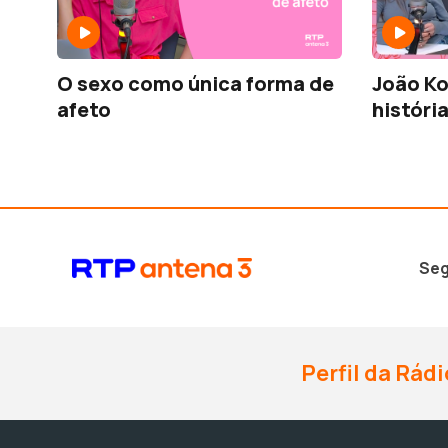
O sexo como única forma de
João Ko
afeto
históri
Seg
Perfil da Rádi