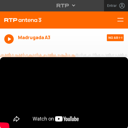
Entrar
Madrugada A3
NO AR