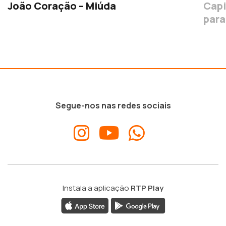
João Coração – Miúda
Capi
para
Segue-nos nas redes sociais
Instala a aplicação
RTP Play