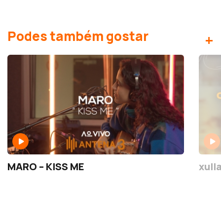
Podes também gostar
+
MARO – KISS ME
xulla