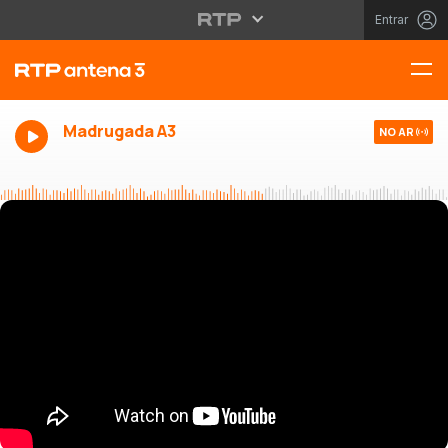
Entrar
Madrugada A3
NO AR