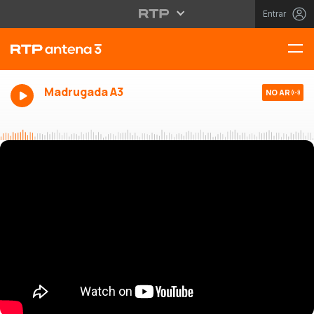
Entrar
Madrugada A3
NO AR