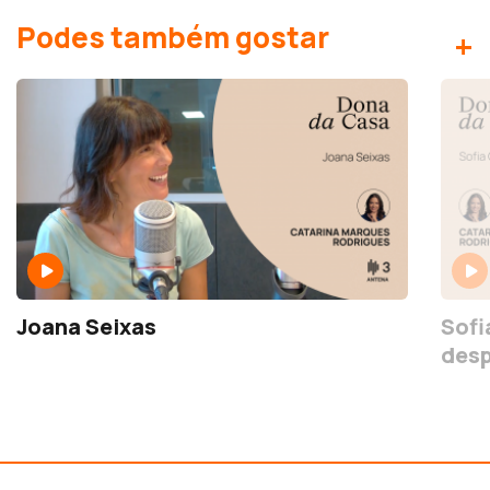
Podes também gostar
+
Joana Seixas
Sofi
desp