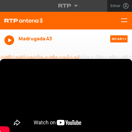
Entrar
Madrugada A3
NO AR