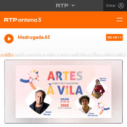
Entrar
Madrugada A3
NO AR