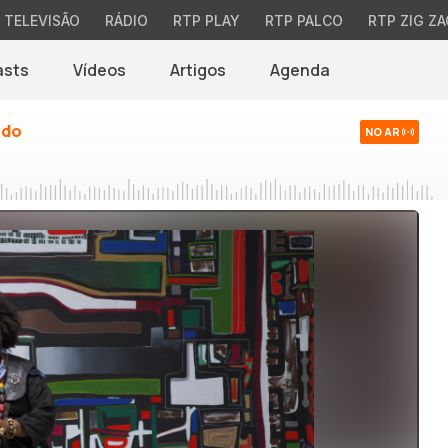
TELEVISÃO
RÁDIO
RTP PLAY
RTP PALCO
RTP ZIG ZA
asts
Vídeos
Artigos
Agenda
ndo
NO AR