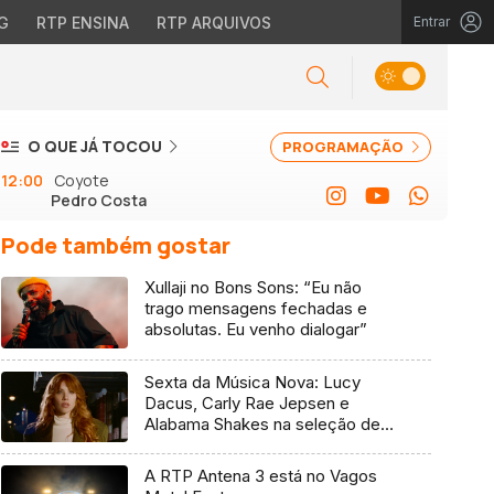
G
RTP ENSINA
RTP ARQUIVOS
Entrar
O QUE JÁ TOCOU
PROGRAMAÇÃO
12:00
Coyote
Pedro Costa
Pode também gostar
Xullaji no Bons Sons: “Eu não
trago mensagens fechadas e
absolutas. Eu venho dialogar”
Sexta da Música Nova: Lucy
Dacus, Carly Rae Jepsen e
Alabama Shakes na seleção de 7
de agosto
A RTP Antena 3 está no Vagos