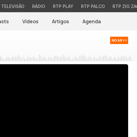
TELEVISÃO
RÁDIO
RTP PLAY
RTP PALCO
RTP ZIG ZA
asts
Vídeos
Artigos
Agenda
NO AR