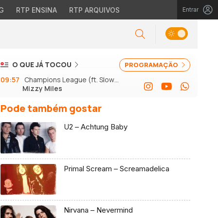
G
RTP ENSINA
RTP ARQUIVOS
Entrar
O QUE JÁ TOCOU
PROGRAMAÇÃO
09:57
Champions League (ft. Slow J
Mizzy Miles
e GSon)
Pode também gostar
U2 – Achtung Baby
Primal Scream – Screamadelica
Nirvana – Nevermind