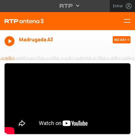
Entrar
Madrugada A3
NO AR