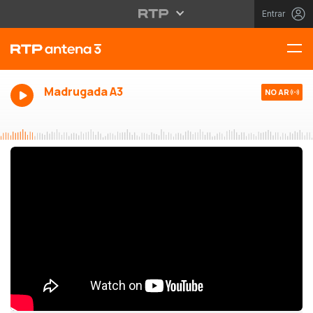
Entrar
Madrugada A3
NO AR