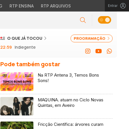
G
RTP ENSINA
RTP ARQUIVOS
Entrar
O QUE JÁ TOCOU
PROGRAMAÇÃO
22:59
Indiegente
Pode também gostar
Na RTP Antena 3, Temos Bons
Sons!
MAQUINA. atuam no Ciclo Novas
Quintas, em Aveiro
Fricção Científica: árvores curam