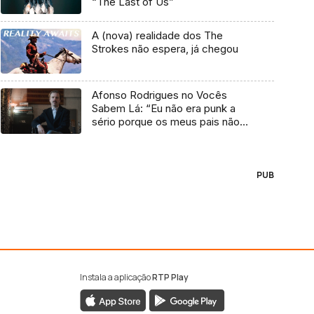
“The Last of Us”
A (nova) realidade dos The
Strokes não espera, já chegou
Afonso Rodrigues no Vocês
Sabem Lá: “Eu não era punk a
sério porque os meus pais não
me deixavam”
PUB
Instala a aplicação
RTP Play