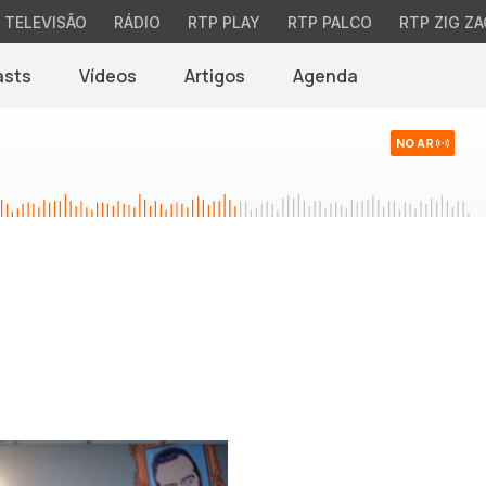
TELEVISÃO
RÁDIO
RTP PLAY
RTP PALCO
RTP ZIG ZA
asts
Vídeos
Artigos
Agenda
NO AR