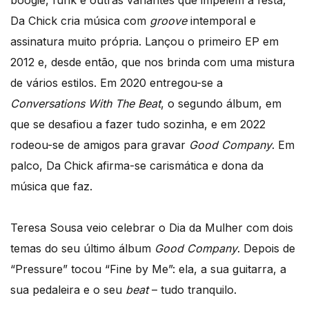
boogie, funk e outras variantes que impelem à festa,
Da Chick cria música com
groove
intemporal e
assinatura muito própria. Lançou o primeiro EP em
2012 e, desde então, que nos brinda com uma mistura
de vários estilos. Em 2020 entregou-se a
Conversations With The Beat
, o segundo álbum, em
que se desafiou a fazer tudo sozinha, e em 2022
rodeou-se de amigos para gravar
Good Company
. Em
palco, Da Chick afirma-se carismática e dona da
música que faz.
Teresa Sousa veio celebrar o Dia da Mulher com dois
temas do seu último álbum
Good Company
. Depois de
“Pressure” tocou “Fine by Me”: ela, a sua guitarra, a
sua pedaleira e o seu
beat
– tudo tranquilo.