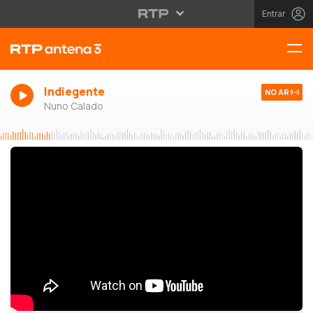
Entrar
Indiegente
NO AR
Nuno Calado