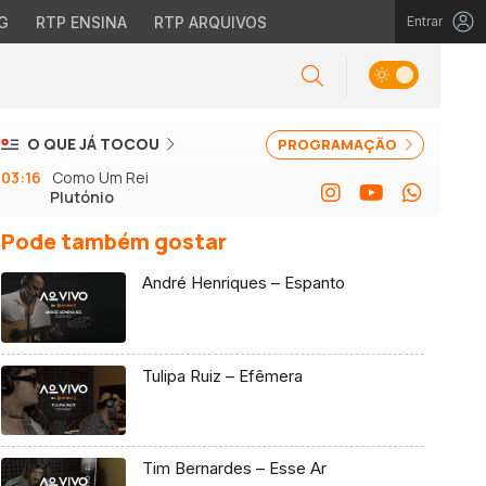
G
RTP ENSINA
RTP ARQUIVOS
Entrar
O QUE JÁ TOCOU
PROGRAMAÇÃO
03:16
Como Um Rei
Plutónio
Pode também gostar
André Henriques – Espanto
Tulipa Ruiz – Efêmera
Tim Bernardes – Esse Ar