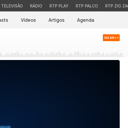
TELEVISÃO
RÁDIO
RTP PLAY
RTP PALCO
RTP ZIG ZA
asts
Vídeos
Artigos
Agenda
NO AR