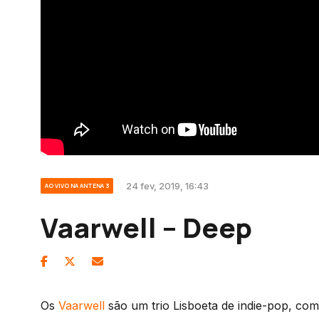
24 fev, 2019, 16:43
AO VIVO NA ANTENA 3
Vaarwell – Deep
Os
Vaarwell
são um trio Lisboeta de indie-pop, co