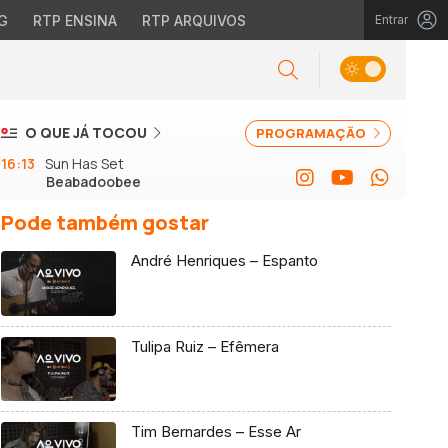
G
RTP ENSINA
RTP ARQUIVOS
Entrar
O QUE JÁ TOCOU
PROGRAMAÇÃO
16:13
Sun Has Set
Beabadoobee
Pode também gostar
André Henriques – Espanto
Tulipa Ruiz – Efêmera
Tim Bernardes – Esse Ar