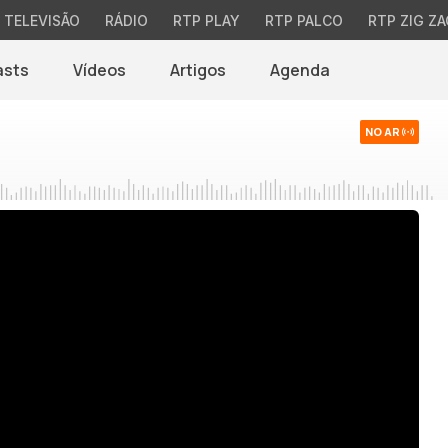
TELEVISÃO
RÁDIO
RTP PLAY
RTP PALCO
RTP ZIG ZA
asts
Vídeos
Artigos
Agenda
NO AR