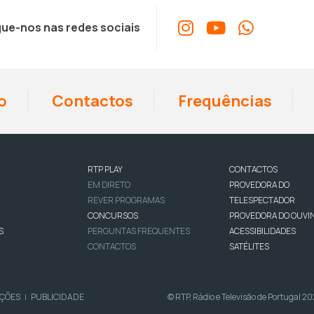
ue-nos nas redes sociais
o
Contactos
Frequências
RTP PLAY
CONTACTOS
EM DIRETO
PROVEDORA DO
REVER PROGRAMAS
TELESPECTADOR
CONCURSOS
PROVEDORA DO OUVI
S
PERGUNTAS FREQUENTES
ACESSIBILIDADES
CONTACTOS
SATÉLITES
IÇÕES
PUBLICIDADE
© RTP, Rádio e Televisão de Portugal 2
|