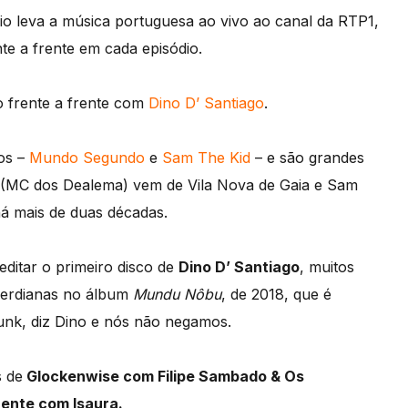
dio leva a música portuguesa ao vivo ao canal da RTP1,
te a frente em cada episódio.
 frente a frente com
Dino D’ Santiago
.
os –
Mundo Segundo
e
Sam The Kid
– e são grandes
 (MC dos Dealema) vem de Vila Nova de Gaia e Sam
á mais de duas décadas.
editar o primeiro disco de
Dino D’ Santiago
, muitos
verdianas no álbum
Mundu Nôbu
, de 2018, que é
unk, diz Dino e nós não negamos.
s de
Glockenwise com Filipe Sambado & Os
ente com Isaura.