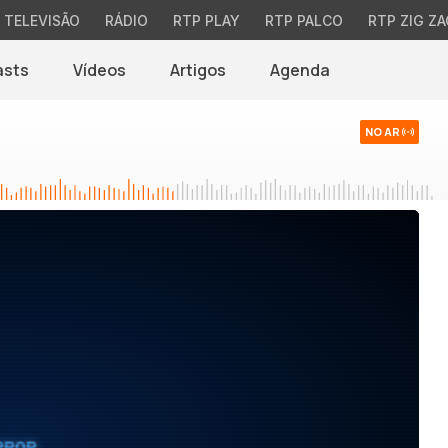
TELEVISÃO
RÁDIO
RTP PLAY
RTP PALCO
RTP ZIG ZA
asts
Vídeos
Artigos
Agenda
NO AR