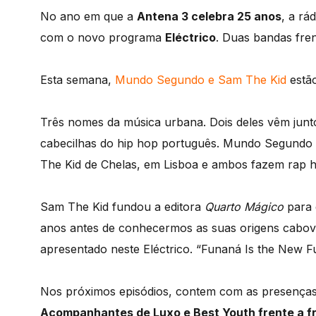
No ano em que a
Antena 3 celebra 25 anos
, a rá
com o novo programa
Eléctrico
. Duas bandas fren
Esta semana,
Mundo Segundo e Sam The Kid
estão
Três nomes da música urbana. Dois deles vêm junt
cabecilhas do hip hop português. Mundo Segundo
The Kid de Chelas, em Lisboa e ambos fazem rap h
Sam The Kid fundou a editora
Quarto Mágico
para 
anos antes de conhecermos as suas origens cabo
apresentado neste Eléctrico. “Funaná Is the New F
Nos próximos episódios, contem com as presença
Acompanhantes de Luxo e Best Youth frente a fr