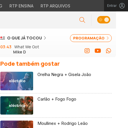
G
RTP ENSINA
RTP ARQUIVOS
Entrar
O QUE JÁ TOCOU
PROGRAMAÇÃO
03:43
What We Got
Mike D
Pode também gostar
Orelha Negra + Gisela João
Carlão + Fogo Fogo
Moullinex + Rodrigo Leão