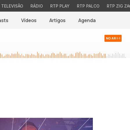
TELEVISÃO
RÁDIO
RTP PLAY
RTP PALCO
RTP ZIG ZA
asts
Vídeos
Artigos
Agenda
NO AR