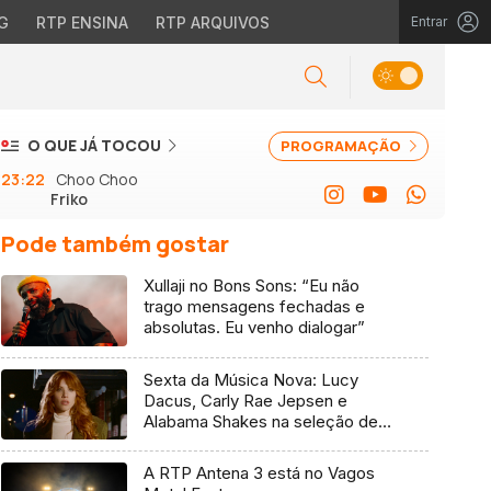
G
RTP ENSINA
RTP ARQUIVOS
Entrar
O QUE JÁ TOCOU
PROGRAMAÇÃO
23:22
Choo Choo
Friko
Pode também gostar
Xullaji no Bons Sons: “Eu não
trago mensagens fechadas e
absolutas. Eu venho dialogar”
Sexta da Música Nova: Lucy
Dacus, Carly Rae Jepsen e
Alabama Shakes na seleção de 7
de agosto
A RTP Antena 3 está no Vagos