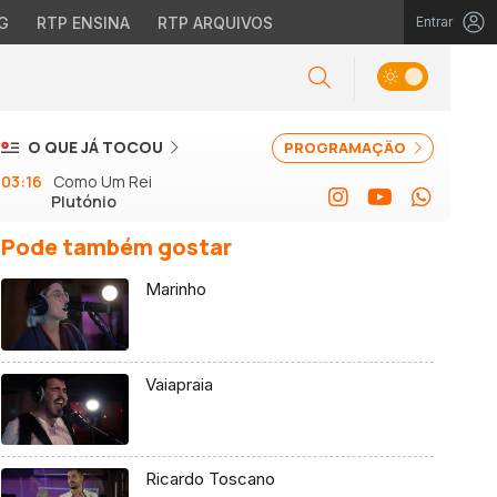
G
RTP ENSINA
RTP ARQUIVOS
Entrar
O QUE JÁ TOCOU
PROGRAMAÇÃO
03:16
Como Um Rei
Plutónio
Pode também gostar
Marinho
Vaiapraia
Ricardo Toscano