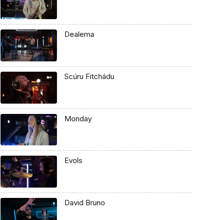
Dealema
Scúru Fitchádu
Monday
Evols
David Bruno