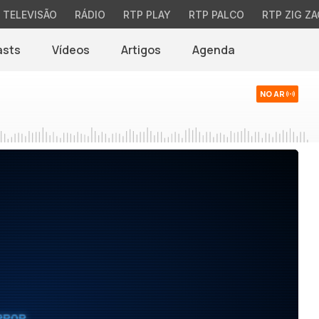
TELEVISÃO
RÁDIO
RTP PLAY
RTP PALCO
RTP ZIG ZA
asts
Vídeos
Artigos
Agenda
NO AR