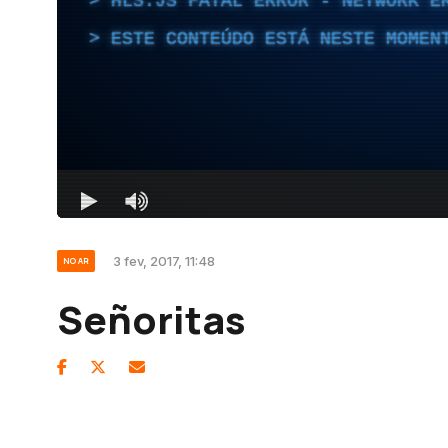
3 fev, 2017, 11:48
NO AR
Señoritas