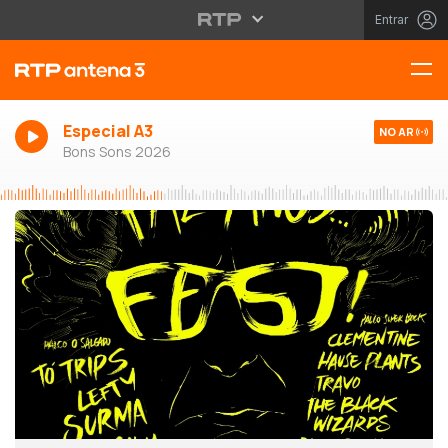
Entrar
Especial A3
NO AR
Bons Sons 2026