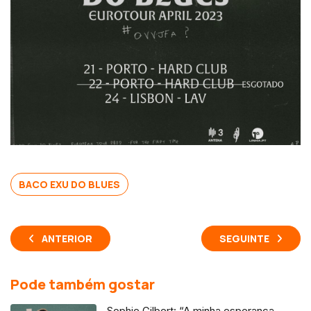
BACO EXU DO BLUES
ANTERIOR
SEGUINTE
Pode também gostar
Sophie Gilbert: “A minha esperança