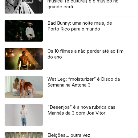
musical (e cultural) e o músico no
grande ecrã
Bad Bunny: uma noite mais, de
Porto Rico para o mundo
Os 10 filmes a não perder até ao fim
do ano
Wet Leg: “moisturizer” é Disco da
Semana na Antena 3
“Desenjoa” é a nova rubrica das
Manhãs da 3 com Joa Vitor
Eleições… outra vez