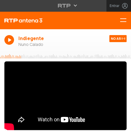
Entrar
Indiegente
NO AR
Nuno Calado