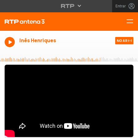
Entrar
Inês Henriques
NO AR