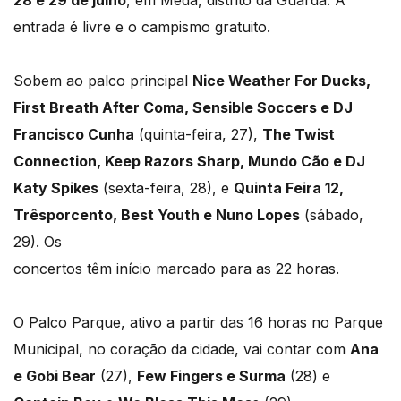
28 e 29 de julho
, em Mêda, distrito da Guarda. A
entrada é livre e o campismo gratuito.
Sobem ao palco principal
Nice Weather For Ducks,
First Breath After Coma, Sensible Soccers e DJ
Francisco Cunha
(quinta-feira, 27),
The Twist
Connection, Keep Razors Sharp, Mundo Cão e DJ
Katy Spikes
(sexta-feira, 28), e
Quinta Feira 12,
Trêsporcento, Best Youth e Nuno Lopes
(sábado,
29). Os
concertos têm início marcado para as 22 horas.
O Palco Parque, ativo a partir das 16 horas no Parque
Municipal, no coração da cidade, vai contar com
Ana
e Gobi Bear
(27),
Few Fingers e Surma
(28) e