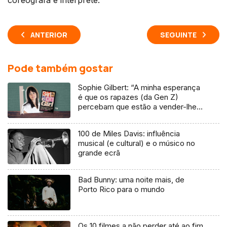
coreógrafa e intérprete.
ANTERIOR
SEGUINTE
Pode também gostar
Sophie Gilbert: “A minha esperança
é que os rapazes (da Gen Z)
percebam que estão a vender-lhes
uma mentira”
100 de Miles Davis: influência
musical (e cultural) e o músico no
grande ecrã
Bad Bunny: uma noite mais, de
Porto Rico para o mundo
Os 10 filmes a não perder até ao fim