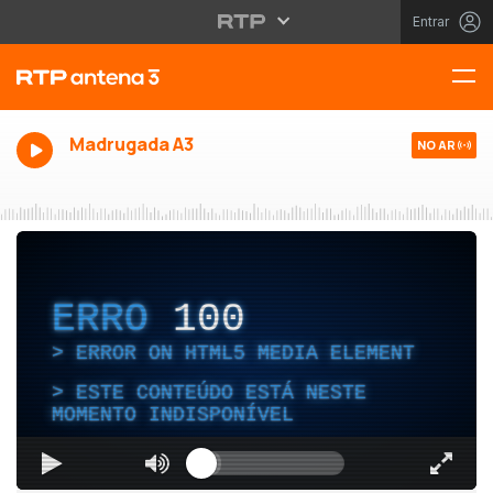
Entrar
Madrugada A3
NO AR
ERRO
100
ERROR ON HTML5 MEDIA ELEMENT
ESTE CONTEÚDO ESTÁ NESTE
MOMENTO INDISPONÍVEL