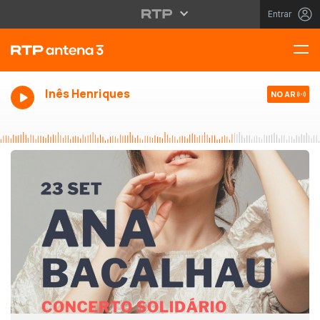
Entrar
Inês Henriques
NO AR