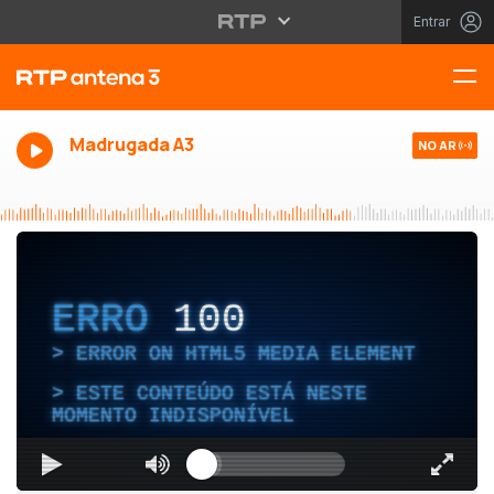
Entrar
Madrugada A3
NO AR
ERRO
100
ERROR ON HTML5 MEDIA ELEMENT
ESTE CONTEÚDO ESTÁ NESTE
MOMENTO INDISPONÍVEL