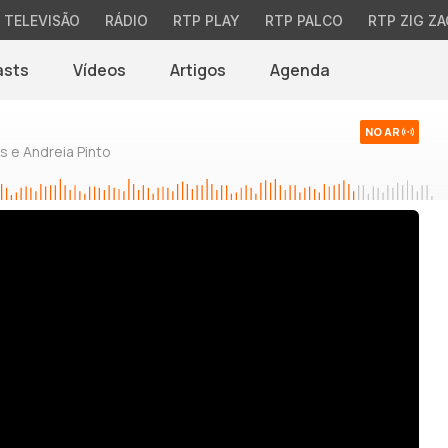
TELEVISÃO
RÁDIO
RTP PLAY
RTP PALCO
RTP ZIG ZA
asts
Vídeos
Artigos
Agenda
NO AR
 e Andreia Pinto