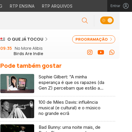
G
RTP ENSINA
RTP ARQUIVOS
Entrar
O QUE JÁ TOCOU
PROGRAMAÇÃO
09:35
No More Alibis
Birds Are Indie
Pode também gostar
Sophie Gilbert: “A minha
esperança é que os rapazes (da
Gen Z) percebam que estão a
vender-lhes uma mentira”
100 de Miles Davis: influência
musical (e cultural) e o músico
no grande ecrã
Bad Bunny: uma noite mais, de