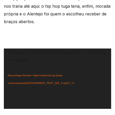
nos traria até aqui: o hip hop tuga teria, enfim, morada
própria e o Alentejo foi quem o escolheu receber de
braços abertos.
Reprodutor
Media error: Format(s) not supported or source(s)
de
not found
vídeo
Descarregar ficheiro: https://antena3.rtp.pt/wp-
content/uploads/2018/08/BEAT_FEST_DIA_3.mp4?_=1