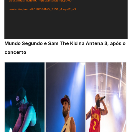
Descarregar ficheiro: https://antena3.rtp.pt/wp-
content/uploads/2018/08/IMG_3151_4.mp4?_=3
Mundo Segundo e Sam The Kid na Antena 3, após o
concerto