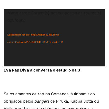
Reprodutor
Media error: Format(s) not supported or source(s)
de
not found
vídeo
Descarregar ficheiro: https://antena3.rtp.pt/wp-
content/uploads/2018/08/IMG_3151_2.mp4?_=2
Eva Rap Diva à conversa o estúdio da 3
Se os amantes de rap na Comenda já tinham sido
obrigados pelos
bangers
de Piruka, Kappa Jotta ou
Holly Hood a sair do chão nos primeiros dias de