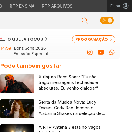
G
RTP ENSINA
RTP ARQUIVOS
Entrar
O QUE JÁ TOCOU
PROGRAMAÇÃO
14:59
Bons Sons 2026
Emissão Especial
Pode também gostar
Xullaji no Bons Sons: “Eu não
trago mensagens fechadas e
absolutas. Eu venho dialogar”
Sexta da Música Nova: Lucy
Dacus, Carly Rae Jepsen e
Alabama Shakes na seleção de 7
de agosto
A RTP Antena 3 está no Vagos