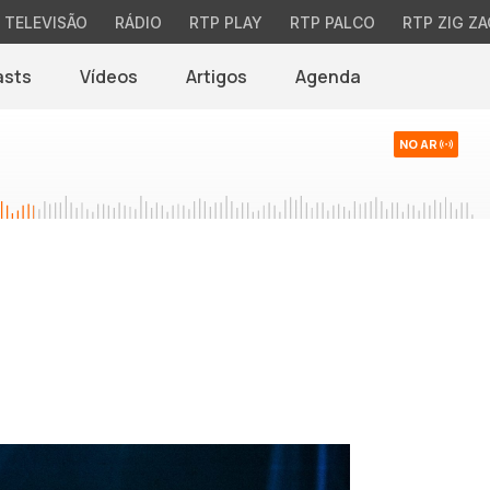
TELEVISÃO
RÁDIO
RTP PLAY
RTP PALCO
RTP ZIG ZA
asts
Vídeos
Artigos
Agenda
NO AR