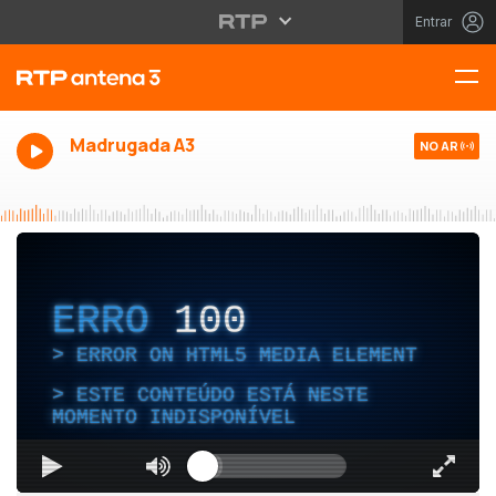
Entrar
Madrugada A3
NO AR
ERRO
100
ERROR ON HTML5 MEDIA ELEMENT
ESTE CONTEÚDO ESTÁ NESTE
MOMENTO INDISPONÍVEL