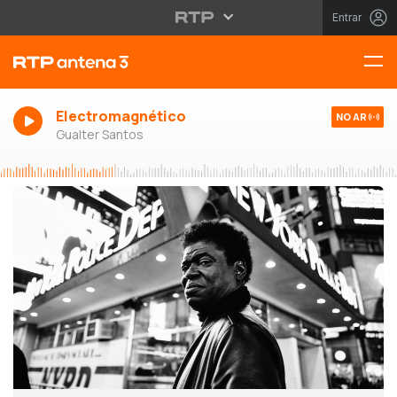
Entrar
Electromagnético
NO AR
Gualter Santos