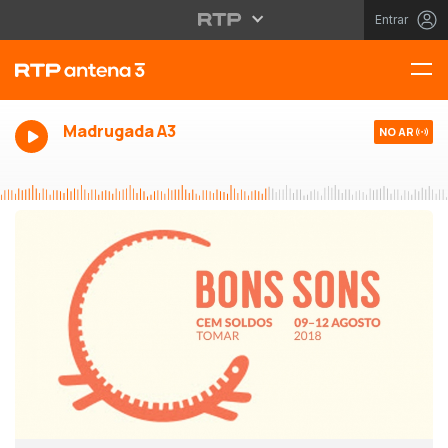
Entrar
Madrugada A3
NO AR