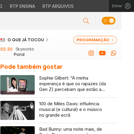
G
RTP ENSINA
RTP ARQUIVOS
Entrar
O QUE JÁ TOCOU
PROGRAMAÇÃO
02:20
Skyworks
Pond
Pode também gostar
Sophie Gilbert: “A minha
esperança é que os rapazes (da
Gen Z) percebam que estão a
vender-lhes uma mentira”
100 de Miles Davis: influência
musical (e cultural) e o músico
no grande ecrã
Bad Bunny: uma noite mais, de