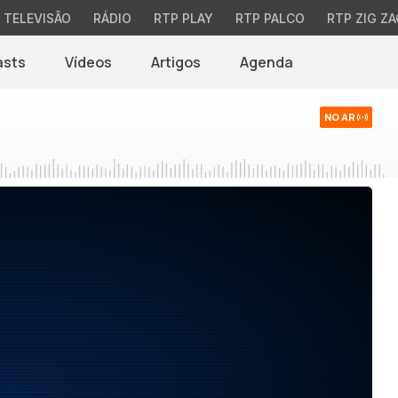
TELEVISÃO
RÁDIO
RTP PLAY
RTP PALCO
RTP ZIG ZA
asts
Vídeos
Artigos
Agenda
NO AR