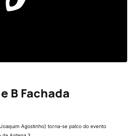
e B Fachada
u Joaquim Agostinho) torna-se palco do evento
 da Antena 3.