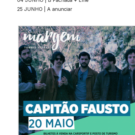
04 JUNHO | B Fachada + Éme
25 JUNHO | A anunciar