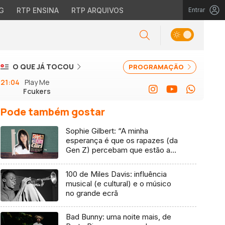
G
RTP ENSINA
RTP ARQUIVOS
Entrar
O QUE JÁ TOCOU
PROGRAMAÇÃO
21:04
Play Me
Fcukers
Pode também gostar
Sophie Gilbert: “A minha
esperança é que os rapazes (da
Gen Z) percebam que estão a
vender-lhes uma mentira”
100 de Miles Davis: influência
musical (e cultural) e o músico
no grande ecrã
Bad Bunny: uma noite mais, de