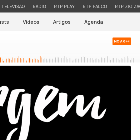
TELEVISÃO
RÁDIO
RTP PLAY
RTP PALCO
RTP ZIG ZA
asts
Vídeos
Artigos
Agenda
NO AR