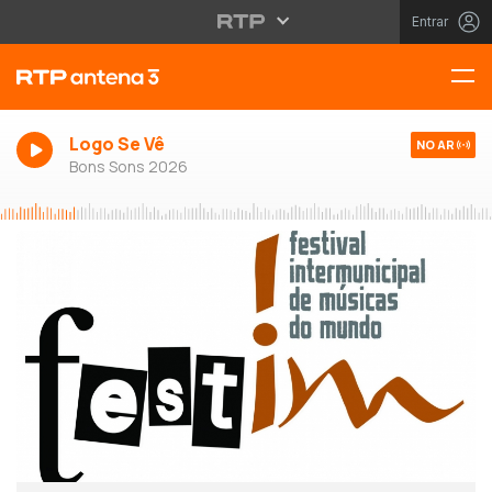
Entrar
Logo Se Vê
NO AR
Bons Sons 2026