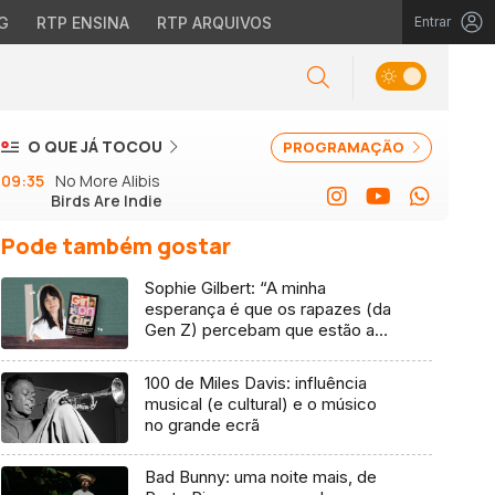
G
RTP ENSINA
RTP ARQUIVOS
Entrar
O QUE JÁ TOCOU
PROGRAMAÇÃO
09:35
No More Alibis
Birds Are Indie
Pode também gostar
Sophie Gilbert: “A minha
esperança é que os rapazes (da
Gen Z) percebam que estão a
vender-lhes uma mentira”
100 de Miles Davis: influência
musical (e cultural) e o músico
no grande ecrã
Bad Bunny: uma noite mais, de