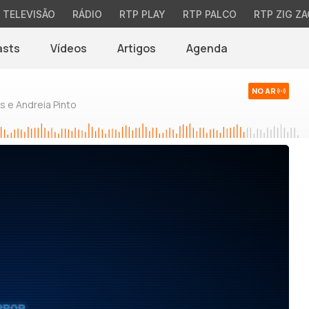
TELEVISÃO
RÁDIO
RTP PLAY
RTP PALCO
RTP ZIG ZA
asts
Vídeos
Artigos
Agenda
NO AR
 e Andreia Pinto