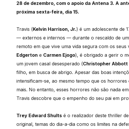
28 de dezembro, com o apoio da Antena 3. A ante
próxima sexta-feira, dia 15.
Travis (
Kelvin Harrison, Jr.
) é um adolescente de 
— externos e internos — durante o rescaldo de um 
remoto em que vive uma vida segura com os seus vi
Edgerton
e
Carmen Ejogo
), é obrigado a gerir o
um jovem casal desesperado (
Christopher Abbott
filho, em busca de abrigo. Apesar das boas intençõ
intensificam-se, ao mesmo tempo que os horrores
mais. No entanto, esses horrores não são nada e
Travis descobre que o empenho do seu pai em prote
Trey Edward Shults
é o realizador deste thriller 
original, temas do dia-a-dia como os limites na def