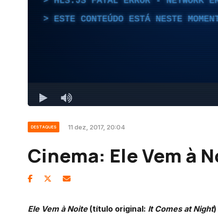
11 dez, 2017, 20:04
DESTAQUES
Cinema: Ele Vem à N
Ele Vem à Noite
(título original:
It Comes at Night
)