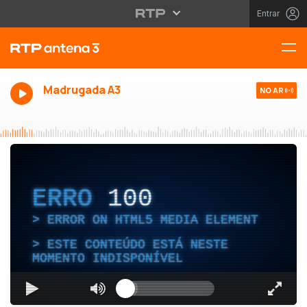
Entrar
Madrugada A3
NO AR
ERRO
100
ERROR ON HTML5 MEDIA ELEMENT
ESTE CONTEÚDO ESTÁ NESTE
MOMENTO INDISPONÍVEL