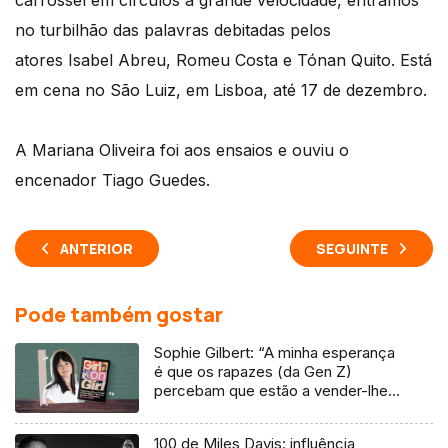
carrossel em círculos a grande velocidade, entramos
no turbilhão das palavras debitadas pelos
atores Isabel Abreu, Romeu Costa e Tónan Quito. Está
em cena no São Luiz, em Lisboa, até 17 de dezembro.
A Mariana Oliveira foi aos ensaios e ouviu o
encenador Tiago Guedes.
ANTERIOR
SEGUINTE
Pode também gostar
Sophie Gilbert: “A minha esperança
é que os rapazes (da Gen Z)
percebam que estão a vender-lhes
uma mentira”
100 de Miles Davis: influência