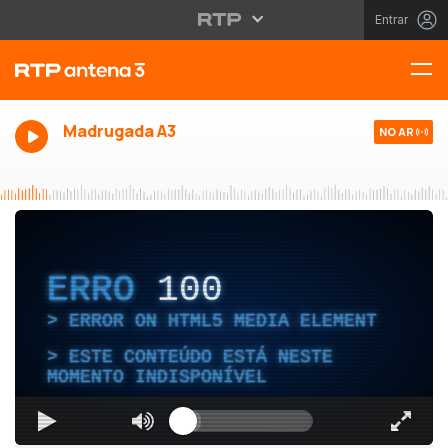
Entrar
Madrugada A3
NO AR
ERRO
100
ERROR ON HTML5 MEDIA ELEMENT
ESTE CONTEÚDO ESTÁ NESTE
MOMENTO INDISPONÍVEL