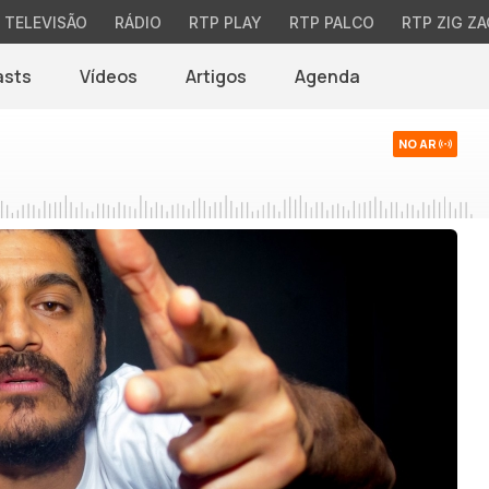
TELEVISÃO
RÁDIO
RTP PLAY
RTP PALCO
RTP ZIG ZA
asts
Vídeos
Artigos
Agenda
NO AR