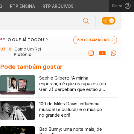
G
RTP ENSINA
RTP ARQUIVOS
Entrar
O QUE JÁ TOCOU
PROGRAMAÇÃO
03:16
Como Um Rei
Plutónio
Pode também gostar
Sophie Gilbert: “A minha
esperança é que os rapazes (da
Gen Z) percebam que estão a
vender-lhes uma mentira”
100 de Miles Davis: influência
musical (e cultural) e o músico
no grande ecrã
Bad Bunny: uma noite mais, de