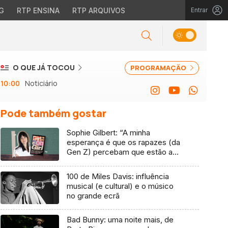
G
RTP ENSINA
RTP ARQUIVOS
Entrar
O QUE JÁ TOCOU
PROGRAMAÇÃO
10:00
Noticiário
Pode também gostar
Sophie Gilbert: “A minha
esperança é que os rapazes (da
Gen Z) percebam que estão a
vender-lhes uma mentira”
100 de Miles Davis: influência
musical (e cultural) e o músico
no grande ecrã
Bad Bunny: uma noite mais, de