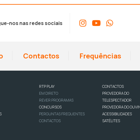
ue-nos nas redes sociais
o
Contactos
Frequências
RTP PLAY
CONTACTOS
EM DIRETO
PROVEDORA DO
REVER PROGRAMAS
TELESPECTADOR
CONCURSOS
PROVEDORA DO OUVI
S
PERGUNTAS FREQUENTES
ACESSIBILIDADES
CONTACTOS
SATÉLITES