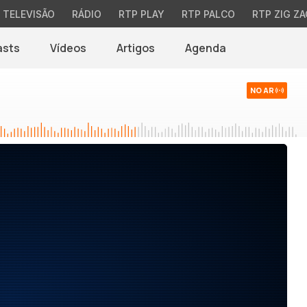
TELEVISÃO
RÁDIO
RTP PLAY
RTP PALCO
RTP ZIG ZA
asts
Vídeos
Artigos
Agenda
NO AR