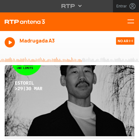
Entrar
Madrugada A3
NO AR