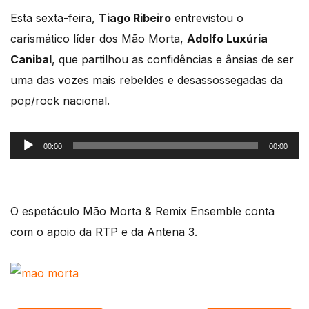
Esta sexta-feira,
Tiago Ribeiro
entrevistou o
carismático líder dos Mão Morta,
Adolfo Luxúria
Canibal
, que partilhou as confidências e ânsias de ser
uma das vozes mais rebeldes e desassossegadas da
pop/rock nacional.
Reprodutor
00:00
00:00
de
áudio
O espetáculo Mão Morta & Remix Ensemble conta
com o apoio da RTP e da Antena 3.