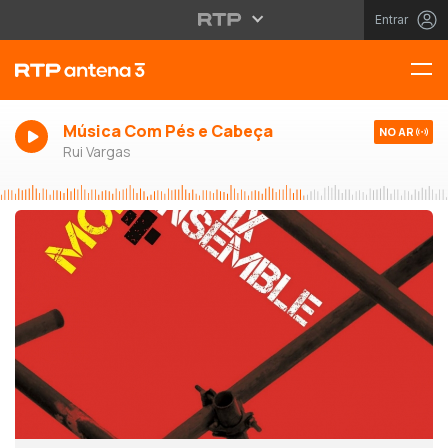
Entrar
Música Com Pés e Cabeça
NO AR
Rui Vargas