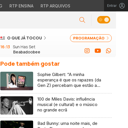
G
RTP ENSINA
RTP ARQUIVOS
Entrar
O QUE JÁ TOCOU
PROGRAMAÇÃO
16:13
Sun Has Set
Beabadoobee
Pode também gostar
Sophie Gilbert: “A minha
esperança é que os rapazes (da
Gen Z) percebam que estão a
vender-lhes uma mentira”
100 de Miles Davis: influência
musical (e cultural) e o músico
no grande ecrã
Bad Bunny: uma noite mais, de