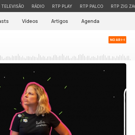
TELEVISÃO
RÁDIO
RTP PLAY
RTP PALCO
RTP ZIG ZA
asts
Vídeos
Artigos
Agenda
NO AR