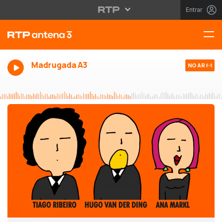
Entrar
Madrugada A3
NO AR